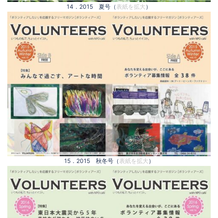
14．2015 夏号（
表紙を拡大
）
15．2015 秋冬号（
表紙を拡大
）