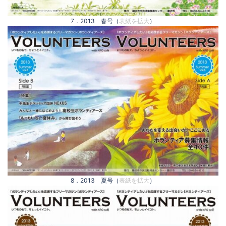
7．2013 春号（
表紙を拡大
）
8．2013 夏号（
表紙を拡大
）