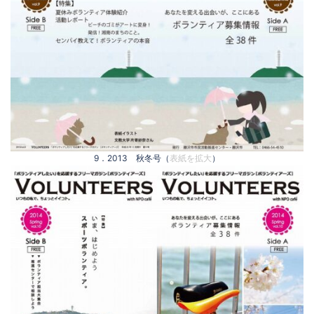
9．2013 秋冬号（
表紙を拡大
）