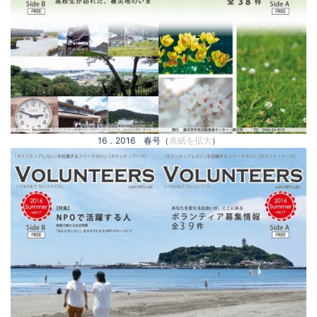
16．2016 春号（
表紙を拡大
）