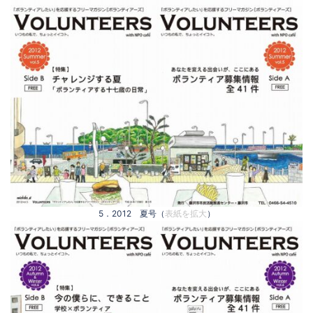
5．2012 夏号（
表紙を拡大
）