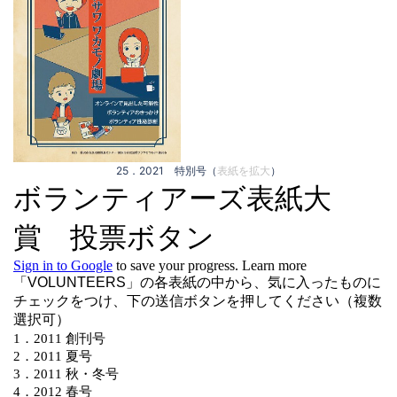
25．2021 特別号（
表紙を拡大
）