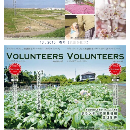
13．2015 春号（
表紙を拡大
）