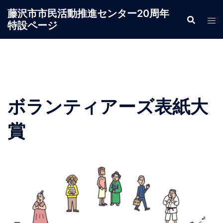
コ
藤沢市市民活動推進センター20周年
ン
特設ページ
テ
ン
ツ
へ
ス
キ
ボランティアーズ表紙大
ッ
プ
賞