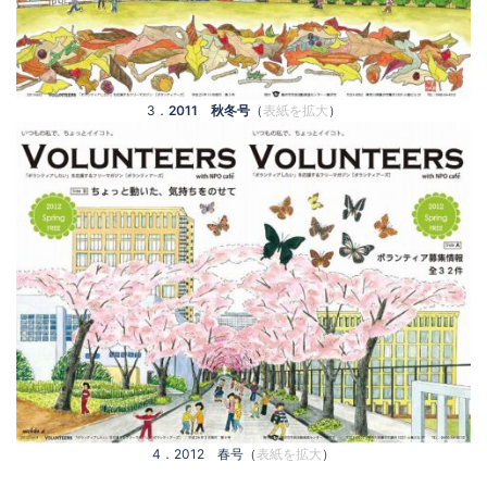
3．
2011 秋冬号
（
表紙を拡大
）
4．2012 春号（
表紙を拡大
）