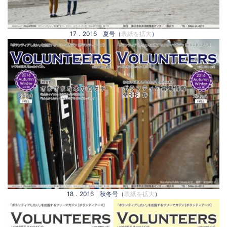
17．2016 夏号（
表紙を拡大
）
18．2016 秋冬号（
表紙を拡大
）