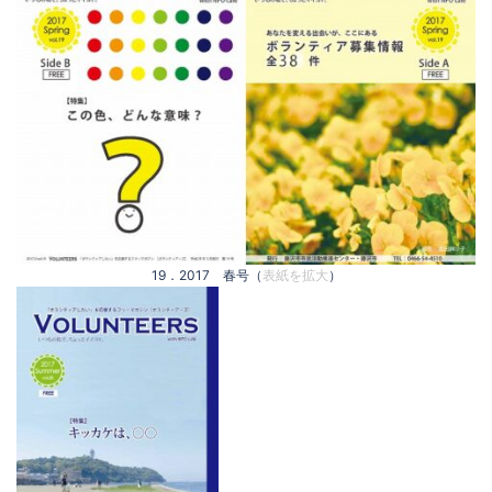
19．2017 春号（
表紙を拡大
）