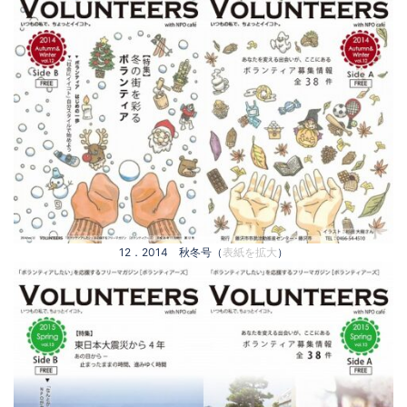
12．2014 秋冬号（
表紙を拡大
）